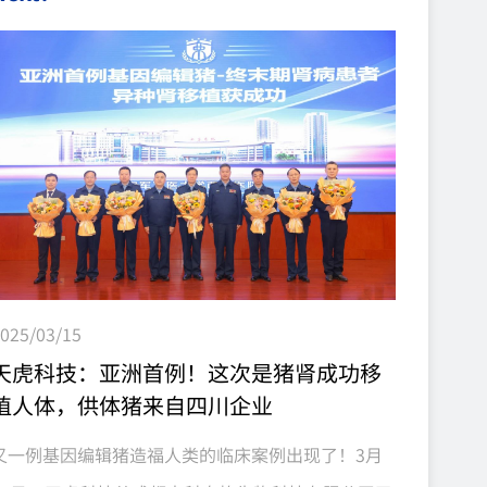
生物科技有限公司二、公示时间本次公示时间为10个
工作日，自2025年7月8日起至2025年7月21日止。
三、意见反馈方式公示期间，任何单位或个人对该项
目水土保持报告表有异议的，可通过以下方式向我们
反馈：1.联系电话：132448548562.电子邮箱：
rwu@clonorgan.com3.邮寄地址：...
025/03/15
天虎科技：亚洲首例！这次是猪肾成功移
植人体，供体猪来自四川企业
又一例基因编辑猪造福人类的临床案例出现了！3月