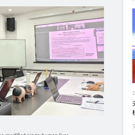
2
ed pig-to-human liver