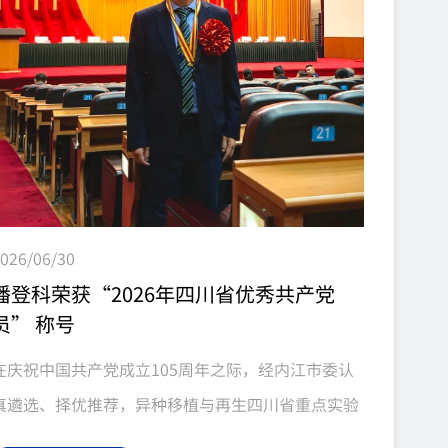
编辑猪-猴异种原位全肝移植，受体猴稳定存活超11
天，肝功能持续发...
026/06/30
潘登科荣获“2026年四川省优秀共产党
员” 称号
在庆祝中国共产党成立105周年之际，经内江市委认
真遴选、择优推荐，异种移植与再生四川省重点实验
室主任、中科奥格创始人董事长潘登科同志被中共四