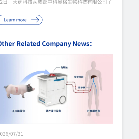
12日，天虎科技从成都中科奥格生物科技有限公司了
解到，3月6日，由该企业提供的基因编辑猪在空军军
Learn more
医大学西京医院取得重大突破，六基因编辑猪的肾脏
移植到一位终末期肾病活体患者体内。术中移植肾脏
Other Related Company News：
恢复血流后，色泽红润，随即产生尿液。截至目前已
术后第六天，血肌酐已恢复正常水平，猪肾在人体内
代谢功能正常。 图据西京医院 亚洲首例基因编辑猪-
终末期肾病患者异种肾移植 我国约有1.3亿慢性肾病
患者，其中终末期肾病患者数量庞大且呈逐年上升趋
势。每年新增大量终末期肾病患者靠透析维持生命，
肾移植是治愈终末期肾病的唯一有效方法。但器官短
缺的现状，导致许多患者在漫长等...
026/07/31