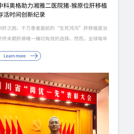
中科奥格助力湘雅二医院猪-猴原位肝移植
存活时间创新纪录
供肝之困，千万患者面前的“生死鸿沟”肝移植是治
疗终末期肝病唯一确切有效的选择。然而，全球每年
有大量终末期肝病患者在等待中失去生机。我国每年
Learn more
约30万终末期肝病患者亟需肝移植，而年供肝量仅约
7000例。2024年，全国共有25110例患者登记等待
肝移植，全年仅完成7188例手术，仅占登记等待患者
的28.6%；截至年末，10859例患者因病情变化或死
亡等原因退出等待名单。全国器官供需比已恶化至
1∶8.3，中国百万人口器官捐献率仅约5%。企业新闻
7月20日，由中科奥格生物科技有限公司提供基因编
辑供体猪、中南大学湘雅二医院团队实施完成的基因