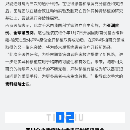
只能通过每周三次的透析维持。在征得患者和家属充分信任和支持
后，医院团队在结合既往动物实验及脑死亡受体异种肾移植的研究
基础上，尝试进行突破性探索。
西京医院表示，此次手术由我国科学家独立自主实施，为
亚洲首
例、全球第五例
。这也是该院继今年1月7日开展国际首例基因编辑
猪-脑死亡受体异种原位全肝移植取得成功后，在异种移植研究领域
取得的又一临床突破，将为终末期肾病患者治疗开辟新路径。
“此次突破性研究，为终末期肾病患者临床救治提供了新思路，进
一步证实异种移植应用于临床的可能性和有效性。未来，随着相关
研究的持续深入与技术的不断完善，异种移植有望成为解决器官短
缺问题的重要手段，为更多患者带来生命转机。”指导此次手术的
窦科峰
院士
说。
四川企业持续助力世界异种移植事业