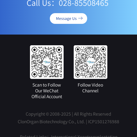
Call Us：028-85508465
Message Us
Scan to Follow
Follow Video
Our WeChat
Channel
Official Account
Copyright © 2008-2025 | All Rights Reserved
ClonOrgan Biotechnology Co., Ltd. |
ICP1501276988
Related Links：
International Xenotransplantation