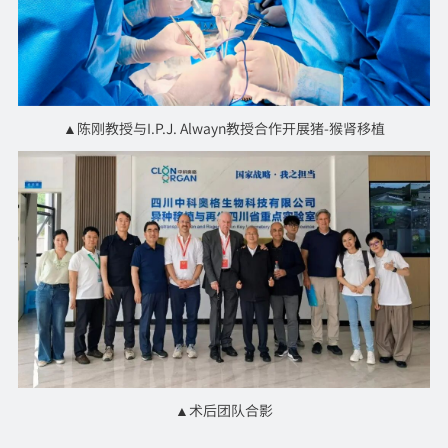
▲陈刚教授与I.P.J. Alwayn教授合作开展猪-猴肾移植
▲术后团队合影