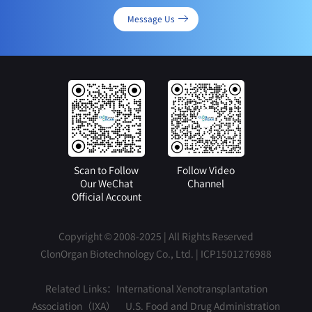
Message Us
Scan to Follow
Follow Video
Our WeChat
Channel
Official Account
Copyright © 2008-2025 | All Rights Reserved
ClonOrgan Biotechnology Co., Ltd. |
ICP1501276988
Related Links：
International Xenotransplantation
Association（IXA）
U.S. Food and Drug Administration