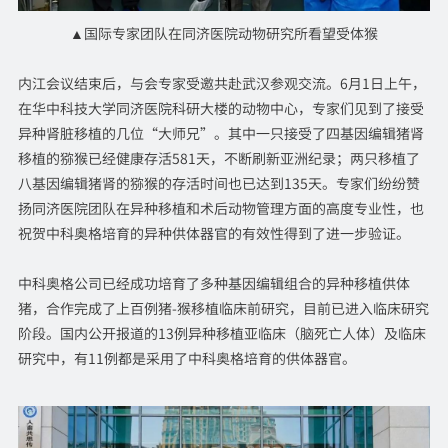
▲国际专家团队在同济医院动物研究所看望受体猴
内江会议结束后，与会专家受邀共赴武汉参观交流。6月1日上午，
在华中科技大学同济医院科研大楼的动物中心，专家们见到了接受
异种肾脏移植的几位“大师兄”。其中一只接受了四基因编辑猪肾
移植的猕猴已经健康存活581天，不断刷新亚洲纪录；两只移植了
八基因编辑猪肾的猕猴的存活时间也已达到135天。专家们纷纷赞
扬同济医院团队在异种移植和术后动物管理方面的高度专业性，也
祝贺中科奥格培育的异种供体器官的有效性得到了进一步验证。
中科奥格公司已经成功培育了多种基因编辑组合的异种移植供体
猪，合作完成了上百例猪-猴移植临床前研究，目前已进入临床研究
阶段。国内公开报道的13例异种移植亚临床（脑死亡人体）及临床
研究中，有11例都是采用了中科奥格培育的供体器官。