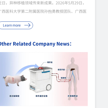
近日，异种移植领域传来新成果。2026年5月29日，
广西医科大学第二附属医院孙煦勇教授团队、广西医
科大学基础医学院邝晓聪教授团队在国际顶尖期刊
Learn more
Cell 子刊《Med》上发表了全球首例原位全肝+双肾
多器官异种移植研究论文，并获Nature News积极报
Other Related Company News：
道。研究团队成功将基因编辑猪的整个肝脏和双侧肾
脏移植到一名脑死亡者体内，移植器官在近5天内维
持了生理功能，未发生致命的超急性排斥反应。这项
突破性研究中使用的供体猪，正是由中科奥格提供的
自主培育的六基因编辑猪。从基因编辑设计、供体猪
繁育到生物安全质控，中科奥格为这场“多器官联合
作战”提供了最核心的“武器”。此次移植采用的六
基因编辑猪来自中科奥格，...