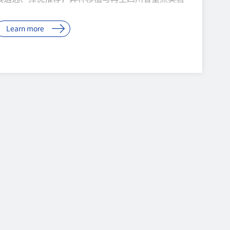
室主任、中科奥格创始人董事长潘登科同志被中共四
Learn more
川省委授予“2026年四川省优秀共产党员”称号。这
份荣誉，是对一位科技工作者二十余年如一日坚守初
心、勇攀高峰的礼赞，更是一家民营科技企业以党建
铸他是“中国克隆猪第一人”，更是世界难题的破局
者潘登科现任异种移植与再生四川省重点实验室主
任、四川大学华西医院特聘研究员，是我国异种移植
领域的旗帜性人物。二十余年来，他始终扎根生物医
学前沿，以解决器官短缺这一全球性困境为己任。作
为项目负责人，他先后承担国家科技重大专项、国家
重点研发计划、国家自然科学基金等多项国家级重...