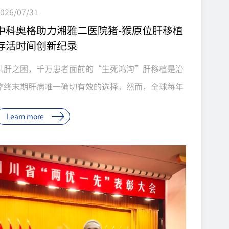
026/07/31
中科奥格助力湘雅二医院猪-猴原位肝移植
存活时间创新纪录
供肝之困，千万患者面前的“生死鸿沟”肝移植是治
疗终末期肝病唯一确切有效的选择。然而，全球每年
有大量终末期肝病患者在等待中失去生机。我国每年
Learn more
约30万终末期肝病患者亟需肝移植，而年供肝量仅约
7000例。2024年，全国共有25110例患者登记等待
肝移植，全年仅完成7188例手术，仅占登记等待患者
的28.6%；截至年末，10859例患者因病情变化或死
亡等原因退出等待名单。全国器官供需比已恶化至
1∶8.3，中国百万人口器官捐献率仅约5%。企业新闻