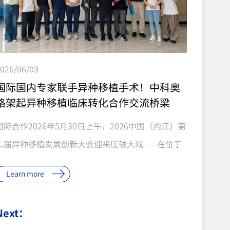
026/06/03
国际国内专家联手异种移植手术！中科奥
格架起异种移植临床转化合作交流桥梁
国际合作2026年5月30日上午，2026中国（内江）第
二届异种移植发展创新大会迎来压轴大戏——在位于
内江资中县的异种移植与再生四川省重点实验室，来
Learn more
自华中科技大学附属同济医院的陈刚教授，与来自荷
兰莱顿大学医学中心的I.P.J. Alwayn教授，联手实施
Next：
了一例猪到猕猴的异种肾移植手术。这是中国第一例