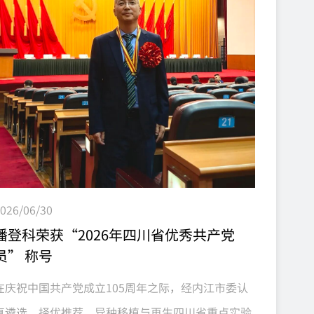
7月20日，由中科奥格生物科技有限公司提供基因编
辑供体猪、中南大学湘雅二医院团队实施完成的基因
编辑猪-猴异种原位全肝移植，受体猴稳定存活超11
天，肝功能持续发...
026/06/30
潘登科荣获“2026年四川省优秀共产党
员” 称号
在庆祝中国共产党成立105周年之际，经内江市委认
真遴选、择优推荐，异种移植与再生四川省重点实验