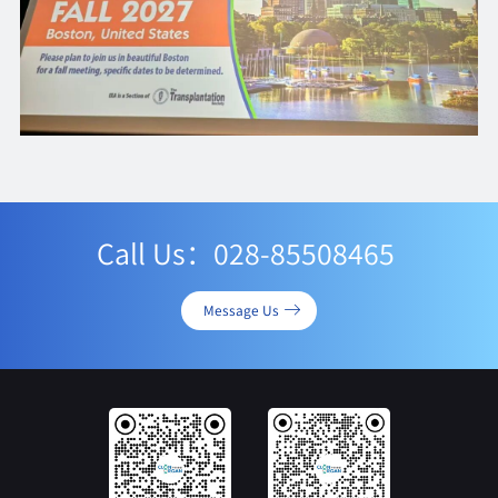
Call Us：028-85508465
Message Us