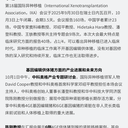
第18届国际异种移植（International Xenotransplantation
Association，IXA）会议于2025年9月30日在瑞士日内瓦召开，10
月3日上午闭幕，会期3.5天。会议报告160场，中国学者累计23
场，中国专家窦科峰教授、邓绍平教授、Hidetaka Hara教授、潘
登科教授、王轶教授等共主持专题会9场次。本次大会最大特点是
临床研究方面的报告40场，占1/4，可以看出异种移植已进入临床
时代。异种移植的临床工作离不开基因编辑供体猪，没有对基因修
饰的深入研究和持续开发，临床工作也无法取得进步。
基因编辑供体猪方面的产业进展和未来方向
10月1日中午，
中科奥格产业专题研讨会
，国际异种移植领军人物
David Cooper教授和中科奥格首席科学家邓绍平教授担任本场会议
主持人，中科奥格创始人董事长潘登科教授和华中科技大学同济医
院陈刚教授分别做报告：展现中国异种肾脏移植长期存活方案，分
享中科奥格4GE基因编辑猪和6GE基因编猪的肾脏在非人灵长类临
床前试验和人体移植上取得的重大进展。
陈刚教授
在汇报中展示
6例
4GE供体猪到猴的肾脏移植案例，其中