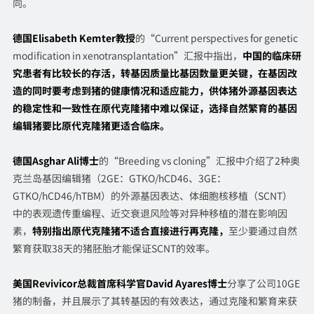
向。
德国Elisabeth Kemter教授
的“Current perspectives for genetic
modification in xenotransplantation”汇报中指出，
中国的临床研
究患者有比较长的存活，转基因质量比基因数量更
关键，在基因改
造的同时要考虑到猪的健康情况和适应能力，供体猪外源基因表达
的稳定性和一致性在原代克隆猪中难以保证，选择自然繁育的基因
编辑猪要比原代克隆猪更适合临床。
德国Asghar Ali博士
的“Breeding vs cloning”汇报中介绍了2种奥
克兰岛基因编辑猪（2GE：GTKO/hCD46、3GE：
GTKO/hCD46/hTBM）的外源基因表达、体细胞核移植（SCNT）
中的表观遗传重编程、近交衰退风险等对异种移植的潜在影响因
素，
特别指出原代克隆猪不适合直接进行再克隆，
至少要通过自然
繁育获取38天的猪胚胎才能保证SCNT的效率。
美国Revivicor总裁首席科学官David Ayares博士
分享了公司10GE
猪的制备，并且展示了其转基因的有效表达，通过克隆和繁育来获