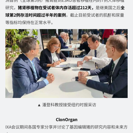
洲首例（全球第5例）猪肾脏到ESRD患者移植在内的7例人体移植
研究，
猪肾移植物在受试者体内存活超过212天，
是继美国之后
全
球第2例存活时间超过半年的案例
，截止目前受试者的肌酐和尿量
等指标均保持在正常水平。
▲ 潘登科教授接受纽约时报采访
ClonOrgan
IXA会议期间各国专家分享并讨论了基因编辑猪的研究内容和未来方