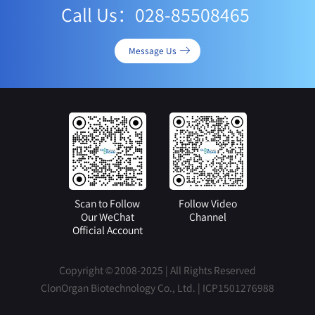
Call Us：028-85508465
Message Us
Scan to Follow
Follow Video
Our WeChat
Channel
Official Account
Copyright © 2008-2025 | All Rights Reserved
ClonOrgan Biotechnology Co., Ltd. |
ICP1501276988