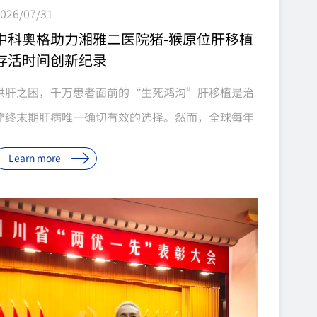
026/07/31
中科奥格助力湘雅二医院猪-猴原位肝移植
存活时间创新纪录
供肝之困，千万患者面前的“生死鸿沟”肝移植是治
疗终末期肝病唯一确切有效的选择。然而，全球每年
有大量终末期肝病患者在等待中失去生机。我国每年
Learn more
约30万终末期肝病患者亟需肝移植，而年供肝量仅约
7000例。2024年，全国共有25110例患者登记等待
肝移植，全年仅完成7188例手术，仅占登记等待患者
的28.6%；截至年末，10859例患者因病情变化或死
亡等原因退出等待名单。全国器官供需比已恶化至
1∶8.3，中国百万人口器官捐献率仅约5%。企业新闻
7月20日，由中科奥格生物科技有限公司提供基因编