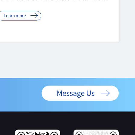
室主任、中科奥格创始人董事长潘登科同志被中共四
Learn more
川省委授予“2026年四川省优秀共产党员”称号。这
份荣誉，是对一位科技工作者二十余年如一日坚守初
心、勇攀高峰的礼赞，更是一家民营科技企业以党建
铸他是“中国克隆猪第一人”，更是世界难题的破局
者潘登科现任异种移植与再生四川省重点实验室主
任、四川大学华西医院特聘研究员，是我国异种移植
领域的旗帜性人物。二十余年来，他始终扎根生物医
Message Us
学前沿，以解决器官短缺这一全球性困境为己任。作
为项目负责人，他先后承担国家科技重大专项、国家
重点研发计划、国家自然科学基金等多项国家级重...