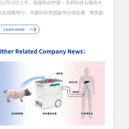
12月15日上午，首届科创中国·天府科技云服务大
会在成都举行，中国科协党组副书记徐延豪、常务副
省长罗文出席并致辞，石碧院士、王琪院士等项目入
Learn more
选30项重大科技成果。中科奥格的“异种器官移植供
体猪的开发”项目作为重大科技难题攻关项目，成功
Other Related Company News：
入围大会开幕式重点发布项目。 科技云服务大会内江
展区 自从2019年10月中科奥格落户内江以来，已
建成1500平方米的“内江医用小型猪繁育基地”，是
目前国内存栏数量最多的医用小...