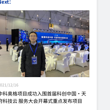
Next：
植给了一位脑死亡志愿者，短期内各项功能正常。
近年来，随着基因编辑等生物技术的快速发展，使得
跨物种的器官移植成为可能，越来越多的人将从猪以
及其他动物身上获取器官。 但与此同时，异种器官
移植也遭遇诸多技术挑战以及伦理困境。 为了更好地
探讨这一技术，生物科学的几个直播平台于12月16日
举办...
021/12/16
中科奥格项目成功入围首届科创中国·天
府科技云 服务大会开幕式重点发布项目