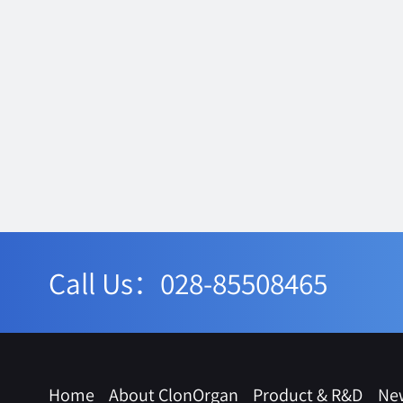
Call Us：028-85508465
Home
About ClonOrgan
Product & R&D
Ne