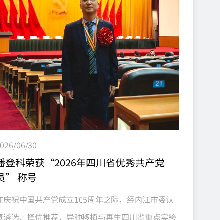
辑供体猪、中南大学湘雅二医院团队实施完成的基因
编辑猪-猴异种原位全肝移植，受体猴稳定存活超11
天，肝功能持续发...
026/06/30
潘登科荣获“2026年四川省优秀共产党
员” 称号
在庆祝中国共产党成立105周年之际，经内江市委认
真遴选、择优推荐，异种移植与再生四川省重点实验