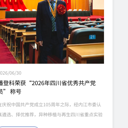
编辑猪-猴异种原位全肝移植，受体猴稳定存活超11
天，肝功能持续发...
026/06/30
潘登科荣获“2026年四川省优秀共产党
员” 称号
在庆祝中国共产党成立105周年之际，经内江市委认
真遴选、择优推荐，异种移植与再生四川省重点实验
室主任、中科奥格创始人董事长潘登科同志被中共四