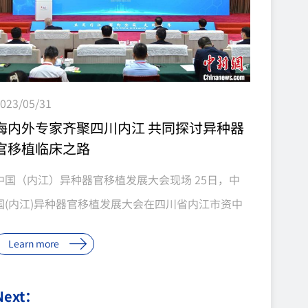
023/05/31
海内外专家齐聚四川内江 共同探讨异种器
官移植临床之路
中国（内江）异种器官移植发展大会现场 25日，中
国(内江)异种器官移植发展大会在四川省内江市资中
县举行，海内外专家云集、群英荟萃，激荡思想智
Learn more
慧、引领前沿科技，有力推动异种器官移植科学研究
走向深入。 中国科学院院士、空军军医大学西京医院
Next：
肝胆外科主任窦科峰致辞 哈佛大学医学院附属麻省总