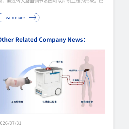
题，通过转入凝血调节基因可以抑制血栓的形成。已
有试验表明单独转入人血栓调节蛋白（THBD）还不
Learn more
能有效抑制异种移植后凝血的发生。EPCR蛋白是一
种辅助THBD蛋白共同作用蛋白C，提高活化的蛋白
Other Related Company News：
C（Activated protein C，APC）的效率，APC可以
水解灭活凝血酶生成因子FⅧa和FⅤa，抑制凝血酶生
成。 为使供体猪获得更好的凝血保护效果，2023年4
月，中科奥格成功培育了人EPCR转基因猪，同时这
也是我司第二种六基因猪，具备双凝血调节蛋白
（THBD和EPCR）。EPCR基因通过定点插入的方式
整合在猪基因组的安全港湾处，其表达量和稳定性更
...
026/07/31