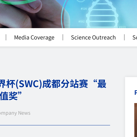
Media Coverage
Science Outreach
S
界杯(SWC)成都分站赛“最
值奖”
ompany News