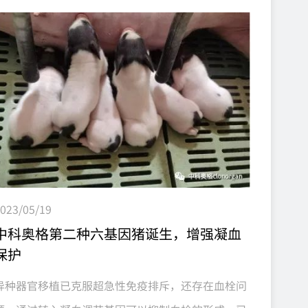
医院教授大卫·肯普顿·卡特赖特·库珀，国际异种
移植协会前主席里奥·汉斯·布勒，舒尔生物医学咨
询公司创始人汉德瑞克·简·舒尔曼，中国科学院院
士、空军军医大学西京医院肝胆外科主任窦科峰，四
川省医学科学院·四川省人民医院原院长邓绍平等
100余名行业领军人物、专家及相关单位(企业)代表
齐聚一堂...
023/05/19
中科奥格第二种六基因猪诞生，增强凝血
保护
异种器官移植已克服超急性免疫排斥，还存在血栓问