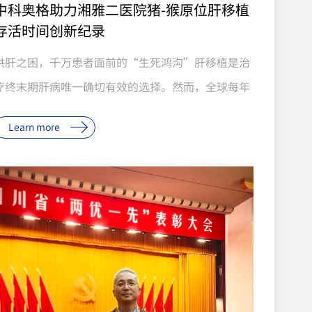
中科奥格助力湘雅二医院猪-猴原位肝移植
存活时间创新纪录
供肝之困，千万患者面前的“生死鸿沟”肝移植是治
疗终末期肝病唯一确切有效的选择。然而，全球每年
有大量终末期肝病患者在等待中失去生机。我国每年
Learn more
约30万终末期肝病患者亟需肝移植，而年供肝量仅约
7000例。2024年，全国共有25110例患者登记等待
肝移植，全年仅完成7188例手术，仅占登记等待患者
的28.6%；截至年末，10859例患者因病情变化或死
亡等原因退出等待名单。全国器官供需比已恶化至
1∶8.3，中国百万人口器官捐献率仅约5%。企业新闻
7月20日，由中科奥格生物科技有限公司提供基因编
辑供体猪、中南大学湘雅二医院团队实施完成的基因