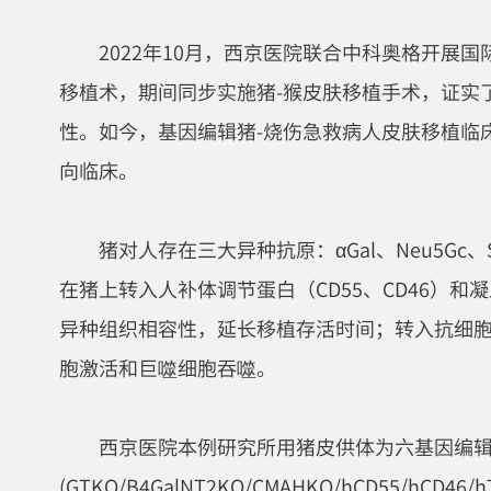
2022年10月，西京医院联合中科奥格开展
移植术，期间同步实施猪-猴皮肤移植手术，证实
性。如今，基因编辑猪-烧伤急救病人皮肤移植临
向临床。
猪对人存在三大异种抗原：αGal、Neu5Gc
在猪上转入人补体调节蛋白（CD55、CD46）和
异种组织相容性，延长移植存活时间；转入抗细胞性排
胞激活和巨噬细胞吞噬。
西京医院本例研究所用猪皮供体为六基因编
(GTKO/B4GalNT2KO/CMAHKO/hCD55/hC