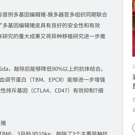
国际首例多基因编辑猪-猴多器官多组织同期联合
了多基因编辑猪皮具有良好的安全性和有效
床研究的重大成果又将异种移植研究进一步推
2
、Sda，敲除后能够降低90%以上的抗体结合。
凝血调节蛋白（TBM、EPCR）能够进一步增强
斥基因（CTLA4、CD47）有效抑制T细
辑猪
D46/hTBM)，3月龄/约10kg，敲除了3个主要异种抗