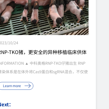
023/10/24
RNP-TKO猪，更安全的异种移植临床供体
INFORMATION ▲ 中科奥格RNP-TKO仔猪出生 RNP
转染体系是在体外将Cas9蛋白和sgRNA混合，不仅使
Cas9蛋白更加稳定，而且可以提高sgRNA的稳定性，
Learn more
转染后即可进行基因编辑，不需要转录、翻译的过
程，RNP体系可以实现即时快速的多基因编辑，操作
Next：
简便快捷，基因的编辑效率也更高。 RNP技术在异种