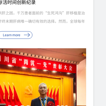
存活时间创新纪录
供肝之困，千万患者面前的“生死鸿沟”肝移植是治
疗终末期肝病唯一确切有效的选择。然而，全球每年
有大量终末期肝病患者在等待中失去生机。我国每年
Learn more
约30万终末期肝病患者亟需肝移植，而年供肝量仅约
7000例。2024年，全国共有25110例患者登记等待
肝移植，全年仅完成7188例手术，仅占登记等待患者
的28.6%；截至年末，10859例患者因病情变化或死
亡等原因退出等待名单。全国器官供需比已恶化至
1∶8.3，中国百万人口器官捐献率仅约5%。企业新闻
7月20日，由中科奥格生物科技有限公司提供基因编
辑供体猪、中南大学湘雅二医院团队实施完成的基因
编辑猪-猴异种原位全肝移植，受体猴稳定存活超11