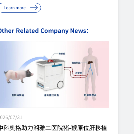
验移植供体猪由中科奥格位于内江资中的医用猪基地
Learn more
培育。受体术后血小板基本保持在正常值范围，凝血
功能很快维持正常，移植肝脏功能逐渐恢复。 中科奥
Other Related Company News：
格基因编辑供体猪...
026/07/31
中科奥格助力湘雅二医院猪-猴原位肝移植