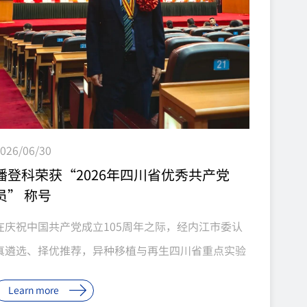
天，肝功能持续发...
026/06/30
潘登科荣获“2026年四川省优秀共产党
员” 称号
在庆祝中国共产党成立105周年之际，经内江市委认
真遴选、择优推荐，异种移植与再生四川省重点实验
室主任、中科奥格创始人董事长潘登科同志被中共四
Learn more
川省委授予“2026年四川省优秀共产党员”称号。这