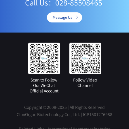
Call Us：028-85508465
Message Us
Scan to Follow
Follow Video
Our WeChat
Channel
Official Account
Copyright © 2008-2025 | All Rights Reserved
ClonOrgan Biotechnology Co., Ltd. |
ICP1501276988
Related Links：
International Xenotransplantation