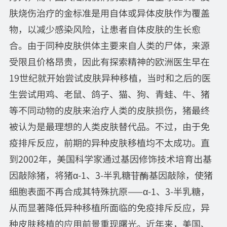
肤烧伤治疗的金标准是用自体或异体皮肤作为覆盖
物，以减少感染风险，让患者自体皮肤的生长愈
合。由于同种皮肤供体主要来自人类的尸体，来源
受限且价格昂贵，因此有探索精神的欧洲医生早在
19世纪就开始尝试皮肤异种移植，当时和之后的医
生尝试用鸡、老鼠、鸽子、猫、狗、青蛙、牛、猪
等不同动物的皮肤来治疗人类的皮肤损伤，猪最终
被认为是最理想的人类皮肤替代品。不过，由于免
疫排斥反应，前期的异种皮肤移植均不太成功。直
到2002年，美国科学家通过基因修饰技术培育出基
因敲除猪，将猪α-1、3-半乳糖苷酶基因敲除，使猪
细胞表面不再合成其特殊抗原——α-1、3-半乳糖，
从而显著降低异种移植所面临的免疫排斥反应，异
种皮肤移植的应用前景重现曙光。近年来，美国、