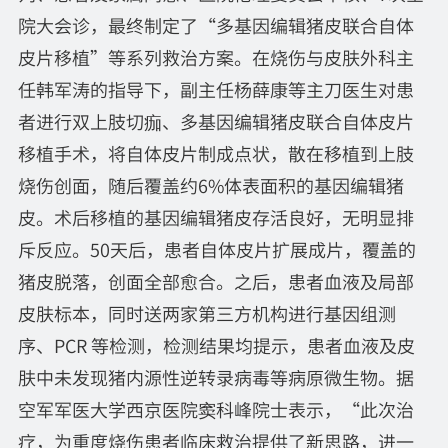
院大会诊，最终制定了“多基因编辑猪皮联合自体
皮片移植”等系列救治方案。在烧伤与皮肤外科主
任韩军涛的指导下，副主任杨薛康等主刀医生对患
者进行双上肢切痂、多基因编辑猪皮联合自体皮片
移植手术，将自体皮片制成点状，散在移植到上肢
烧伤创面，随后覆盖约6%体表面积的基因编辑猪
皮。术后移植的基因编辑猪皮存活良好，无明显排
斥反应。50天后，患者自体皮片扩展成片，覆盖的
猪皮脱落，创面全部愈合。之后，患者血液及局部
皮肤标本，同时送两家第三方机构进行基因组测
序、PCR 等检测，检测结果均提示，患者血液及皮
肤中未发现猪内源性逆转录病毒等病原微生物。据
空军军医大学西京医院窦科峰院士表示，“此次治
疗，为重度烧伤患者临床救治提供了新思路，进一