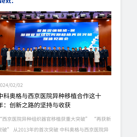
Next：
突破，将在救治修复、功能重建、移植替代，特别是
重要脏器移植中发挥不可替代作用。 我国有近4亿肝
病患者，700多万肝硬化患者，同时，每年新增30万
~50万的肝衰竭患者。对于肝衰竭，肝移植是唯一有
效根治方式。现实中，很多人因等不到人类供肝而失
去生命。而异种肝移植不受供肝数量限制，可使更多
终末期肝病患者获益，未来可能完全替代同种肝移
植。 目前，国际上关于异...
024/02/02
中科奥格与西京医院异种移植合作这十
年：创新之路的坚持与收获
“西京医院异种组织器官移植获重大突破” “再获新
突破” 从2013年的首次突破 中科奥格与西京医院异