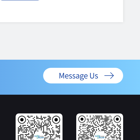
份荣誉，是对一位科技工作者二十余年如一日坚守初
心、勇攀高峰的礼赞，更是一家民营科技企业以党建
铸他是“中国克隆猪第一人”，更是世界难题的破局
者潘登科现任异种移植与再生四川省重点实验室主
任、四川大学华西医院特聘研究员，是我国异种移植
领域的旗帜性人物。二十余年来，他始终扎根生物医
Message Us
学前沿，以解决器官短缺这一全球性困境为己任。作
为项目负责人，他先后承担国家科技重大专项、国家
重点研发计划、国家自然科学基金等多项国家级重...