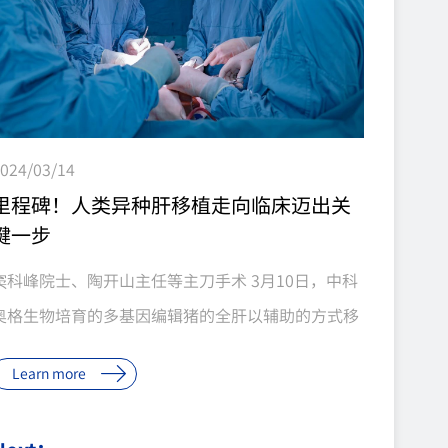
024/03/14
里程碑！人类异种肝移植走向临床迈出关
键一步
窦科峰院士、陶开山主任等主刀手术 3月10日，中科
奥格生物培育的多基因编辑猪的全肝以辅助的方式移
植到一位脑死亡患者体内。 该研究首次探索了“基因
Learn more
编辑猪-人”肝脏异种移植的可行性，在科学理论创
新、核心技术攻关、军事医学应用等方面取得原创性