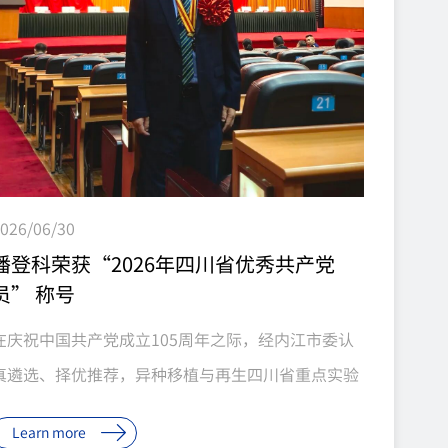
编辑猪-猴异种原位全肝移植，受体猴稳定存活超11
天，肝功能持续发...
026/06/30
潘登科荣获“2026年四川省优秀共产党
员” 称号
在庆祝中国共产党成立105周年之际，经内江市委认
真遴选、择优推荐，异种移植与再生四川省重点实验
室主任、中科奥格创始人董事长潘登科同志被中共四
Learn more
川省委授予“2026年四川省优秀共产党员”称号。这