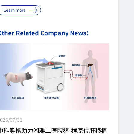
种器官移植团队接续探索 从活体肝移植、小肠移
Learn more
植……不断在前沿领域取得突破深耕同种移植领域创
新 1999年国内首例活体小肠移植手术 2001年国内首
Other Related Company News：
例年龄(3岁)最小的活体肝移植手术 2006年国内首例
（世界第二例）异体颜面移植术 2008年国内首例肝
心肾同期联合移植术 2012年全国首例非亲缘性部分
活体小肠移植 2013年亚洲首例、世界第5例同卵双生
姐妹活体小肠移植手术 2015年国内首例人子宫移植
一项项国内外首例首创技术镌刻下攀逐的步履一次次
创新探索凝聚着多学科专...
026/07/31
中科奥格助力湘雅二医院猪-猴原位肝移植