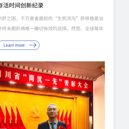
存活时间创新纪录
供肝之困，千万患者面前的“生死鸿沟”肝移植是治
疗终末期肝病唯一确切有效的选择。然而，全球每年
有大量终末期肝病患者在等待中失去生机。我国每年
Learn more
约30万终末期肝病患者亟需肝移植，而年供肝量仅约
7000例。2024年，全国共有25110例患者登记等待
肝移植，全年仅完成7188例手术，仅占登记等待患者
的28.6%；截至年末，10859例患者因病情变化或死
亡等原因退出等待名单。全国器官供需比已恶化至
1∶8.3，中国百万人口器官捐献率仅约5%。企业新闻
7月20日，由中科奥格生物科技有限公司提供基因编
辑供体猪、中南大学湘雅二医院团队实施完成的基因