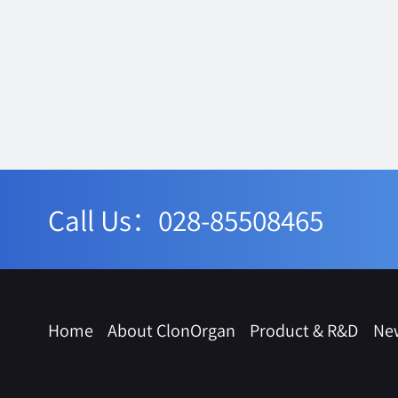
Call Us：028-85508465
Home
About ClonOrgan
Product & R&D
Ne