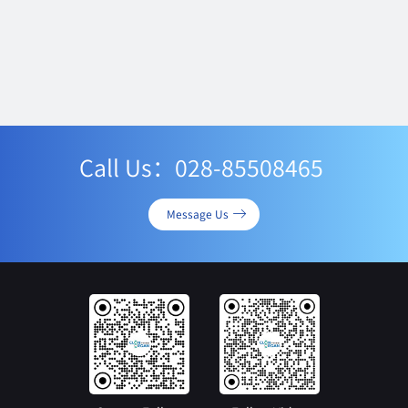
Call Us：028-85508465
Message Us