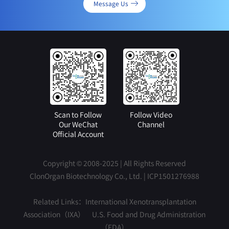
Message Us
Scan to Follow
Follow Video
Our WeChat
Channel
Official Account
Copyright © 2008-2025 | All Rights Reserved
ClonOrgan Biotechnology Co., Ltd. |
ICP1501276988
Related Links：
International Xenotransplantation
Association（IXA）
U.S. Food and Drug Administration
（FDA）