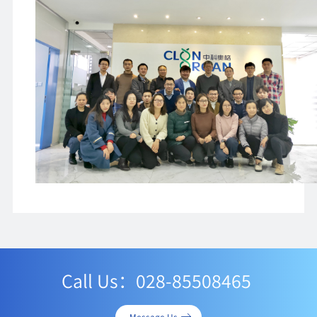
Call Us：028-85508465
Message Us