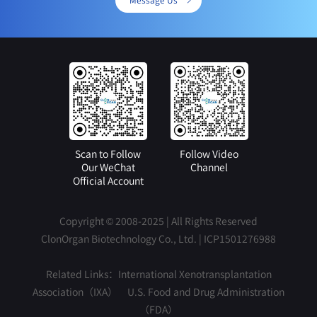
Scan to Follow
Follow Video
Our WeChat
Channel
Official Account
Copyright © 2008-2025 | All Rights Reserved
ClonOrgan Biotechnology Co., Ltd. |
ICP1501276988
Related Links：
International Xenotransplantation
Association（IXA）
U.S. Food and Drug Administration
（FDA）