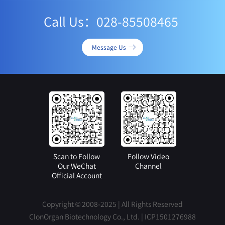
Call Us：028-85508465
Message Us
Scan to Follow
Follow Video
Our WeChat
Channel
Official Account
Copyright © 2008-2025 | All Rights Reserved
ClonOrgan Biotechnology Co., Ltd. |
ICP1501276988