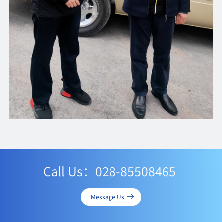
Call Us：028-85508465
Message Us