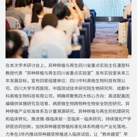
在本次学术研讨会上，异种移植与再生四川省重点实验主任潘登科
教授代表“异种移植与再生四川省重点实验室”发布实验室未来三
年发展目标，宣布四家组建单位：四川中科奥格生物科技有限公
司、四川大学华西医院、中国测试技术研究院生物研究所、成都中
科奥格生物科技有限公司，明确将聚焦四大核心方向：高适配基因
编辑供体猪研究及培育、病原微生物跨物种生物安全防控研究、异
种移植产业标准体系及计量溯源研究、异种移植与再生的机理研究
和临床转化，推进猪-猴临床前—亚临床—临床研究，持续强化产学
研医协同创新，加快异种器官移植标准化体系构建与产业化落地，
力争在3年内推动异种器官移植进入临床试验，让“救命器官”早