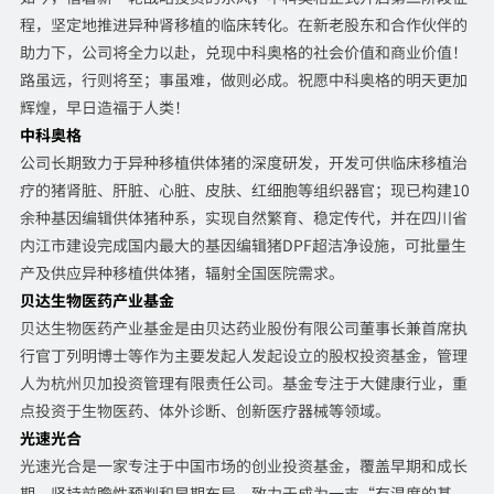
程，坚定地推进异种肾移植的临床转化。在新老股东和合作伙伴的
助力下，公司将全力以赴，兑现中科奥格的社会价值和商业价值！
路虽远，行则将至；事虽难，做则必成。祝愿中科奥格的明天更加
辉煌，早日造福于人类！
中科奥格
公司长期致力于异种移植供体猪的深度研发，开发可供临床移植治
疗的猪肾脏、肝脏、心脏、皮肤、红细胞等组织器官；现已构建10
余种基因编辑供体猪种系，实现自然繁育、稳定传代，并在四川省
内江市建设完成国内最大的基因编辑猪DPF超洁净设施，可批量生
产及供应异种移植供体猪，辐射全国医院需求。
贝达生物医药产业基金
贝达生物医药产业基金是由贝达药业股份有限公司董事长兼首席执
行官丁列明博士等作为主要发起人发起设立的股权投资基金，管理
人为杭州贝加投资管理有限责任公司。基金专注于大健康行业，重
点投资于生物医药、体外诊断、创新医疗器械等领域。
光速光合
光速光合是一家专注于中国市场的创业投资基金，覆盖早期和成长
期，坚持前瞻性预判和早期布局，致力于成为一支“有温度的基