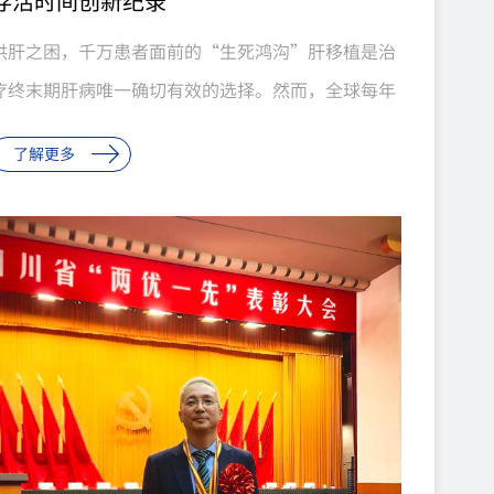
存活时间创新纪录
供肝之困，千万患者面前的“生死鸿沟”肝移植是治
疗终末期肝病唯一确切有效的选择。然而，全球每年
有大量终末期肝病患者在等待中失去生机。我国每年
了解更多
约30万终末期肝病患者亟需肝移植，而年供肝量仅约
7000例。2024年，全国共有25110例患者登记等待
肝移植，全年仅完成7188例手术，仅占登记等待患者
的28.6%；截至年末，10859例患者因病情变化或死
亡等原因退出等待名单。全国器官供需比已恶化至
∶8.3...