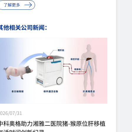
了解更多
了基因编辑与体细胞克隆平台，听取了关于研发成
果、四川中科二期项目、融资进展及需求的汇报，并
其他相关公司新闻：
与中科奥格外围专家进行了交流。余书记给予公司高
度肯定,希望中科奥格稳中求进，取得长足发展。 潘
登科表示：衷心感谢内...
026/07/31
中科奥格助力湘雅二医院猪-猴原位肝移植