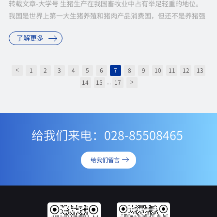
转载文章-大学号 生猪生产在我国畜牧业中占有举足轻重的地位。
我国是世界上第一大生猪养殖和猪肉产品消费国，但还不是养猪强
国，特别是生猪遗传育种工作落后于欧美国家，急需在新一代生物
了解更多
育种技术上加大投入...
1
2
3
4
5
6
7
8
9
10
11
12
13
<
...
14
15
17
>
给我们来电：028-85508465
给我们留言