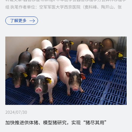
组 执笔作者单位：空军军医大学西京医院（窦科峰、陶开山、张
玄、宋俊伯）通信作者：窦科峰，Email：doukef@...
了解更多
2024/07/30
加快推进供体猪、模型猪研究，实现“猪尽其用”