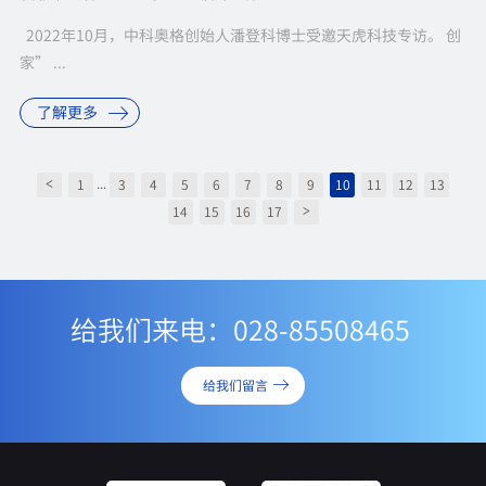
2022年10月，中科奥格创始人潘登科博士受邀天虎科技专访。 创
家” ...
了解更多
...
1
3
4
5
6
7
8
9
10
11
12
13
<
14
15
16
17
>
给我们来电：028-85508465
给我们留言