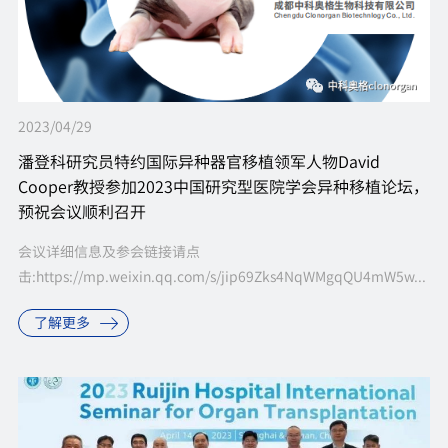
2023/04/29
潘登科研究员特约国际异种器官移植领军人物David
Cooper教授参加2023中国研究型医院学会异种移植论坛，
预祝会议顺利召开
会议详细信息及参会链接请点
击:https://mp.weixin.qq.com/s/jip69Zks4NqWMgqQU4mW5w...
了解更多