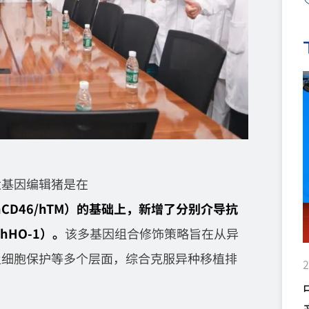
六基因编辑猪是在
55/ hCD46/hTM）的基础上，新增了分别介导抗
HO-1）。
该多基因组合修饰策略旨在从异
及细胞保护等多个层面，综合克服异种移植排
2