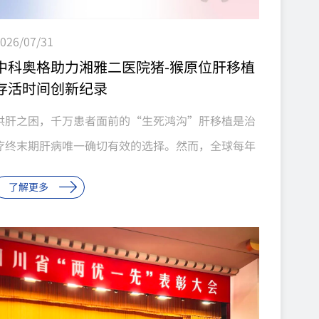
026/07/31
中科奥格助力湘雅二医院猪-猴原位肝移植
存活时间创新纪录
供肝之困，千万患者面前的“生死鸿沟”肝移植是治
疗终末期肝病唯一确切有效的选择。然而，全球每年
有大量终末期肝病患者在等待中失去生机。我国每年
了解更多
约30万终末期肝病患者亟需肝移植，而年供肝量仅约
7000例。2024年，全国共有25110例患者登记等待
肝移植，全年仅完成7188例手术，仅占登记等待患者
的28.6%；截至年末，10859例患者因病情变化或死
亡等原因退出等待名单。全国器官供需比已恶化至