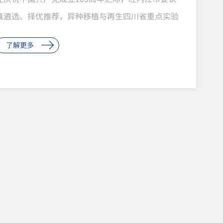
真遴选、择优推荐，异种移植与再生四川省重点实验
室主任、中科奥格创始人董事长潘登科同志被中共四
了解更多
川省委授予“2026年四川省优秀共产党员”称号。这
份荣誉，是对一位科技工作者二十余年如一日坚守初
心、勇攀高峰的礼赞，更是一家民营科技企业以党建
铸魂、以创新立命的注脚，也凝聚着内江市委对高层
次人才和创新团队长期以来的关怀与扶持。他是“中
国克隆猪第一人”，更是世界...