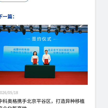
Cell 子刊《Med》上发表了全球首例原位全肝+双肾
多器官异种移植研究论文，并获Nature News积极报
下一篇：
道。研究团队成功将基因编辑猪的整个肝脏和双侧肾
脏移植到一名脑死亡者体内，移植器官在近5天内维
持了生理功能，未发生致命的超急性排斥反应。这项
突破性研...
026/05/18
中科奥格携手北京平谷区，打造异种移植