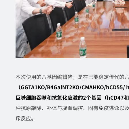
本次使用的八基因编辑猪，是在已能稳定传代的
（GGTA1KO/B4GalNT2KO/CMAHKO/hCD
巨噬细胞吞噬和抗氧化应激的2个基因（hCD47和h
种抗原敲除、补体与凝血调控、固有免疫逃逸以
斥反应。