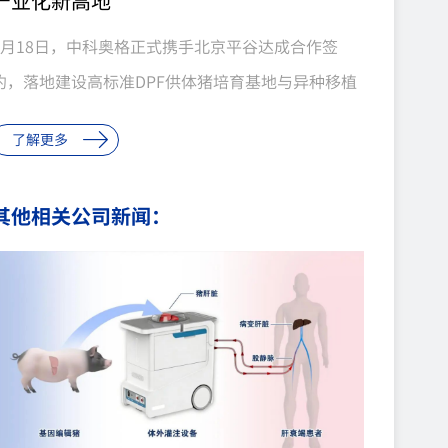
产业化新高地
5月18日，中科奥格正式携手北京平谷达成合作签
约，落地建设高标准DPF供体猪培育基地与异种移植
际研究院。此前，公司已在四川建成成熟DPF供体猪
了解更多
核心基地，此番进驻北京布局全新产业平台，顺利完
成南北产业联动布局，进一步拓宽发展版图，夯实异
其他相关公司新闻：
种移植产业规模化发展根基，助力行业迈向更高质量
发展阶段。中科奥格是国内异种移植领域领军企业，
技术水平位居全球前列。2025年，公司6基因编辑猪
肾移植患者在体存活261...