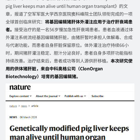
pig liver keeps man alive until human organ transplant》的文
章，报道了空军军医大学西京医院窦科峰院士团队领衔完成的一项
全球首创临床研究：
将基因编辑猪肝体外灌注应用于治疗肝衰竭患
者。
接受治疗的是一名56岁慢加急性肝衰竭患者。患者血液通过体
外灌注系统流经基因编辑猪肝脏，由猪肝暂时承担人体解毒、合成
与代谢功能，而患者自身肝脏保留原位。体外灌注治疗持续66小
时，期间猪肝灌注稳定、胆汁分泌良好，患者自身多项肝功能指标
持续改善。治疗结束后，患者成功等到人源供肝移植。
本次研究使
用的供体猪肝脏，来自中科奥格公司（ClonOrgan
Biotechnology）培育的基因编辑猪。