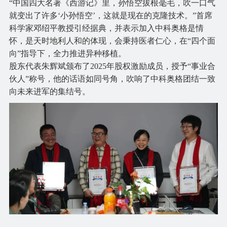
“中国四大名著《西游记》里，孙悟空拔根毫毛，吹一口气
就变出了许多‘小孙悟空’，这就是现在的克隆技术。”首席
科学家
邓绍平
教授引经据典，并表示加入中科奥格是情
怀，是天时地利人和的体现，会秉持医者仁心，在“四个面
向”指导下，全力推进异种移植。
股东代表朱辉斌颁布了2025年股权激励成员，授予“事业合
伙人”称号，他的话语如同号角，吹响了中科奥格团结一致
向未来进军的集结号。