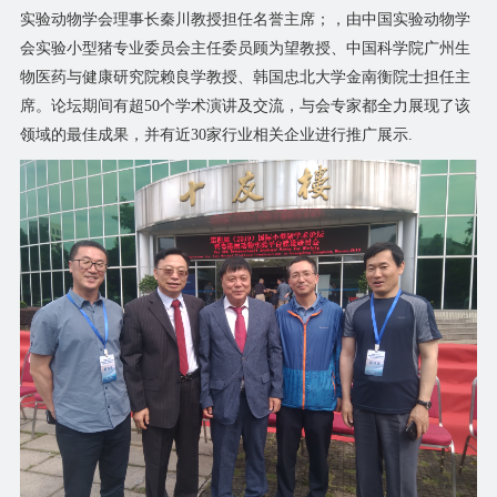
实验动物学会理事长秦川教授担任名誉主席；，由中国实验动物学
会实验小型猪专业委员会主任委员顾为望教授、中国科学院广州生
物医药与健康研究院赖良学教授、韩国忠北大学金南衡院士担任主
席。论坛期间有超50个学术演讲及交流，与会专家都全力展现了该
领域的最佳成果，并有近30家行业相关企业进行推广展示.