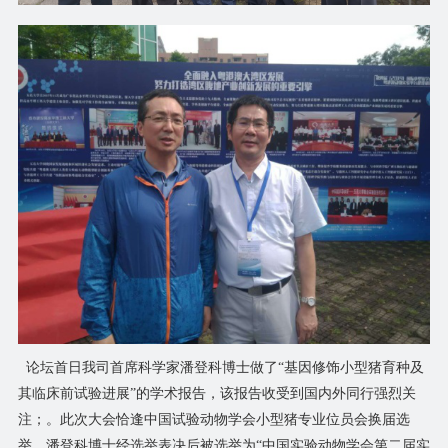
论坛首日我司首席科学家潘登科博士做了“基因修饰小型猪育种及
其临床前试验进展”的学术报告，该报告收受到国内外同行强烈关
注；。此次大会恰逢中国试验动物学会小型猪专业位员会换届选
举，潘登科博士经选举表决后被选举为“中国实验动物学会第二届实