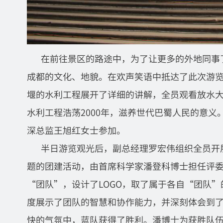
在前往景区的路途中，为了让更多的外地同事
成都的文化、地貌。在欢声笑语中抵达了此次游
堰的水利工程展开了详细的讲解，全员观看
放水
水利工程
浩荡
2000
年，滋养世代巴蜀人民的意义
深总监王旭红女士参加。
半日游览观光后，副总经理罗宏伟组织全员开
题的团建活动，由首席科学家潘登科博士担任评
“团队”，设计了
LOGO
，取了属于各自“团队”
度展示了团队的智慧和协作能力，并深刻体会到
快的气氛中，蓝队获得了胜利。潘博士为获胜队