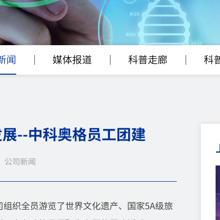
新闻
媒体报道
科普走廊
科
展--中科奥格员工团建
 | 公司新闻
司组织全员游览了
世界文化遗产、国家
5A
级旅