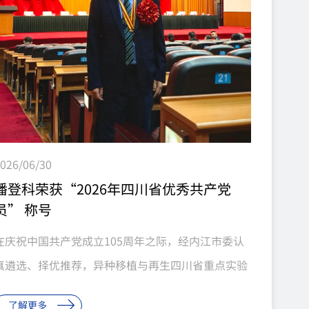
026/06/30
潘登科荣获“2026年四川省优秀共产党
员” 称号
在庆祝中国共产党成立105周年之际，经内江市委认
真遴选、择优推荐，异种移植与再生四川省重点实验
室主任、中科奥格创始人董事长潘登科同志被中共四
了解更多