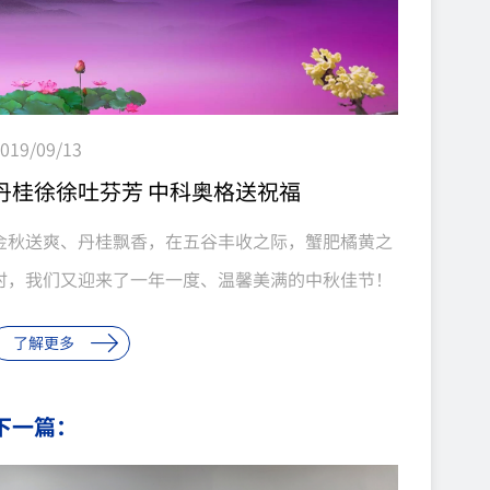
019/09/13
丹桂徐徐吐芬芳 中科奥格送祝福
金秋送爽、丹桂飘香，在五谷丰收之际，蟹肥橘黄之
时，我们又迎来了一年一度、温馨美满的中秋佳节！
成都中科奥格本着“开放、创新、务实、和谐”的文
了解更多
化理念，牢记“基因小猪，造福人类”的使命，坚守
爱和责任，始终把为人类健康服务记在心上。正因如
下一篇：
此，成都中科奥格成立伊始就得到了各地政府、各科
研机构、各方专家和社会各界的关心和支持，在科研