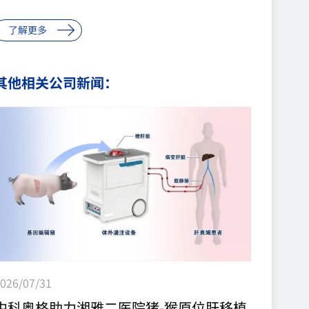
夫）博士前往成都中科奥格公司进行了为期3天的考
了解更多
察访问。公司首席科学家潘登科博士携全体员工热情
接待了帕维尔博士一行，公司总经理朱辉斌代表公司
其他相关公司新闻：
向帕维尔博士作为莫斯科物理技术学院代表来访表示
热烈欢迎，希望通过此次考察，增进了解加强合作。
莫斯科物理技术学院（国立大学）成立于1951年，...
026/07/31
中科奥格助力湘雅二医院猪-猴原位肝移植