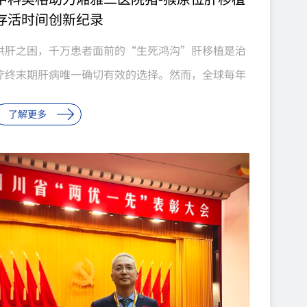
存活时间创新纪录
供肝之困，千万患者面前的“生死鸿沟”肝移植是治
疗终末期肝病唯一确切有效的选择。然而，全球每年
有大量终末期肝病患者在等待中失去生机。我国每年
了解更多
约30万终末期肝病患者亟需肝移植，而年供肝量仅约
7000例。2024年，全国共有25110例患者登记等待
肝移植，全年仅完成7188例手术，仅占登记等待患者
的28.6%；截至年末，10859例患者因病情变化或死
亡等原因退出等待名单。全国器官供需比已恶化至
∶8.3...