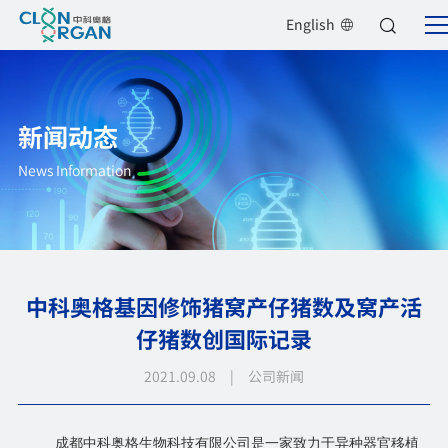
English
新闻动态
News Information
中科奥格基因修饰猪窝产仔猪数及窝产活
仔猪数创国际记录
2021.09.08 | 公司新闻
成都中科奥格生物科技有限公司是一家致力于异种器官移植